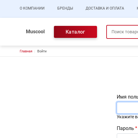
Основная навигация
О КОМПАНИИ
БРЕНДЫ
ДОСТАВКА И ОПЛАТА
Muscool
Каталог
Строка навигации
Главная
Войти
Главные вкладки
Имя пол
Укажите в
Пароль