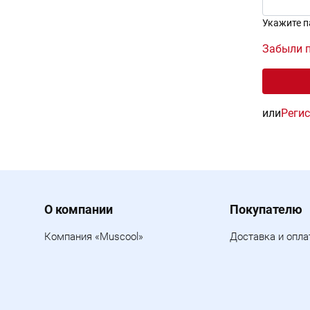
Укажите п
Забыли 
или
Реги
Menu footer
О компании
Покупателю
Компания «Muscool»
Доставка и опла